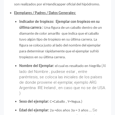
son realizados por el Handicapper oficial del hipódromo.
Ejemplares / Padres / Datos Generales
:
Indicador de tropiezo
:
Ejemplar con tropiezo en su
última carrera :
Una figura de un caballo dentro de un
diamante de color amarillo que indica que el caballo
tuvo algún tipo de tropiezo en su última carrera. La
figura se coloca justo al lado del nombre del ejemplar
para determinar rápidamente que el ejemplar sufrió
tropiezos en su última carrera.
(Al
Nombre del Ejemplar
:
el cual es resaltado en Negrilla
lado del Nombre ; pudiese estar , entre
paréntesis, se coloca las iniciales de los países
de donde proviene el ejemplar, ejemplo ARG
Argentina IRE Ireland , en caso que no se de USA.
)
Sexo del ejemplar
:
C=Caballo , Y=Yegua.)
Se
Edad del ejemplar:
2a =dos años 3a = 3 años …