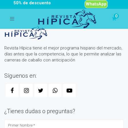
Programa hípico Bronce en Arapahoe el día 07/08/2026
50% de descuento
WhatsApp
Toggle
navigation
Revista Hípica tiene el mejor programa hispano del mercado,
días antes que la competencia, lo que le permite analizar las
carreras de caballo con anticipación
Síguenos en:
¿Tienes dudas o preguntas?