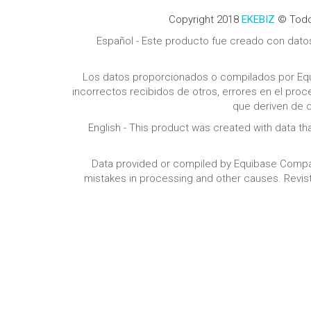
Copyright 2018
EKEBIZ
© Todo
Español - Este producto fue creado con dat
Los datos proporcionados o compilados por Eq
incorrectos recibidos de otros, errores en el pr
que deriven de d
English - This product was created with data th
Data provided or compiled by Equibase Company
mistakes in processing and other causes. Revist