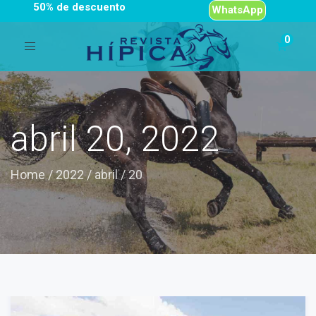
50% de descuento
WhatsApp
Toggle
navigation
abril 20, 2022
Home
/
2022
/
abril
/
20